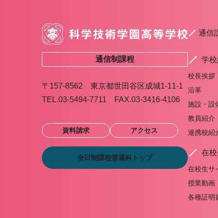
通信
通信制課程
学校
校長挨拶
〒157-8562 東京都世田谷区成城1-11-1
沿革
TEL.03-5494-7711 FAX.03-3416-4106
施設・設
教員紹介
資料請求
アクセス
連携校紹
在校
全日制課程普通科トップ
在校生サ
授業動画
各種証明