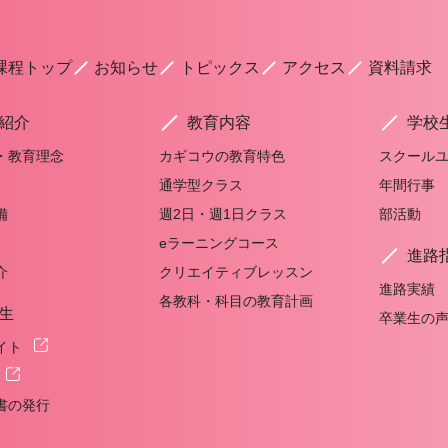
課程トップ
お知らせ
トピックス
アクセス
資料請求
紹介
教育内容
学校
・教育理念
カギコウの教育特色
スクール
通学型クラス
年間行事
備
週2日・週1日クラス
部活動
eラーニングコース
進路
介
クリエイティブレッスン
進路実績
各教科・科目の教育計画
生
卒業生の
イト
書の発行