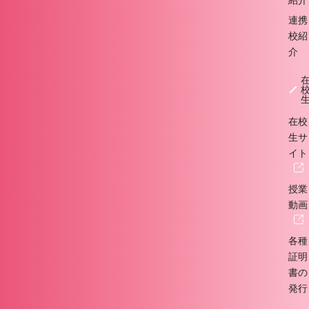
紹介
連携
校紹
介
在校
生サ
イト
授業
動画
各種
証明
書の
発行