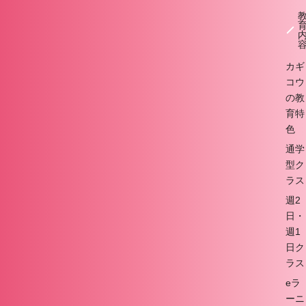
カギ
コウ
の教
育特
色
通学
型ク
ラス
週2
日・
週1
日ク
ラス
eラ
ーニ