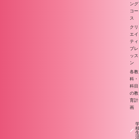
ング
コー
ス
クリ
エイ
ティ
ブレ
ッス
ン
各教
科・
科目
の教
育計
画