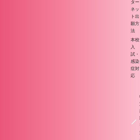
ター
ネッ
ト出
願方
法
本校
入
試・
感染
症対
応