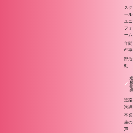
スク
ール
ユニ
フォ
ーム
年間
行事
部活
動
進路
実績
卒業
生の
声