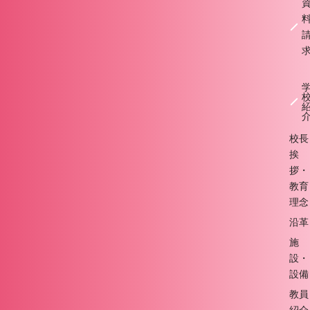
校長
挨
拶・
教育
理念
沿革
施
設・
設備
教員