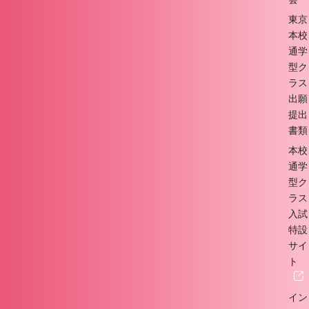
東京
本校
通学
型ク
ラス
出願
提出
書類
本校
通学
型ク
ラス
入試
特設
サイ
ト
イン