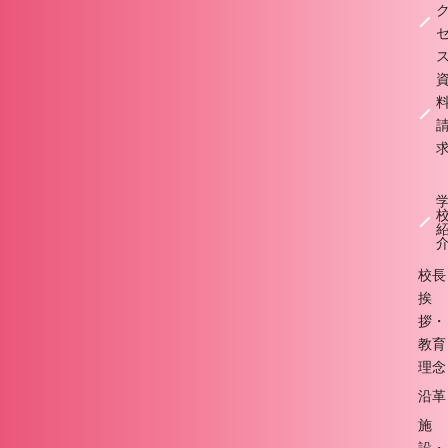
校長
挨
拶・
教育
理念
沿革
施
設・