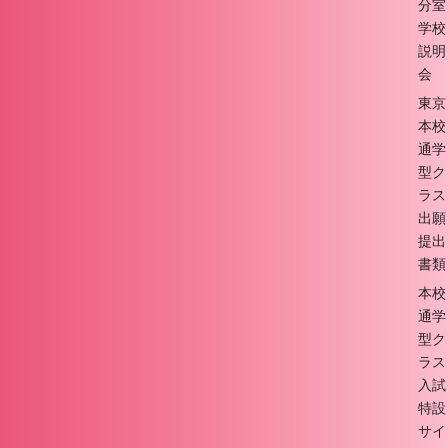
分室
学校
説明
会
東京
本校
通学
型ク
ラス
出願
提出
書類
本校
通学
型ク
ラス
入試
特設
サイ