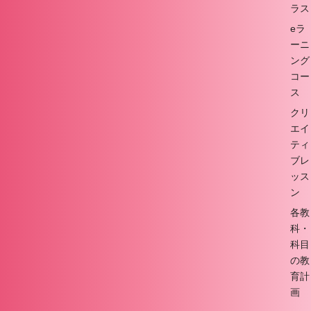
ラス
eラ
ーニ
ング
コー
ス
クリ
エイ
ティ
ブレ
ッス
ン
各教
科・
科目
の教
育計
画