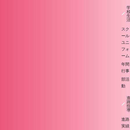
スク
ール
ユニ
フォ
ーム
年間
行事
部活
動
進路
実績