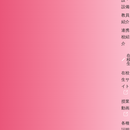
設備
教員
紹介
連携
校紹
介
在校
生サ
イト
授業
動画
各種
証明