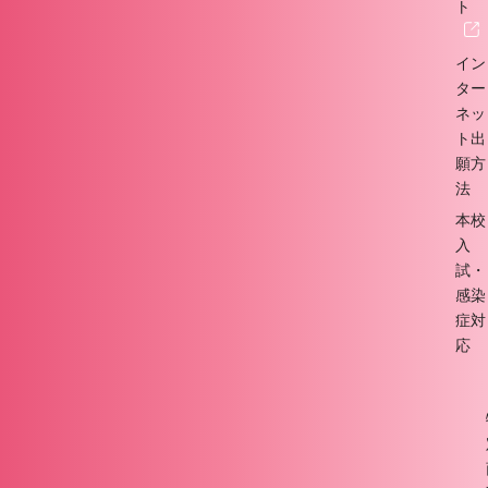
ト
イン
ター
ネッ
ト出
願方
法
本校
入
試・
感染
症対
応