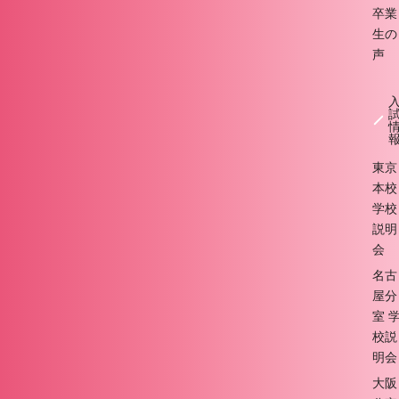
卒業
生の
声
東京
本校
学校
説明
会
名古
屋分
室 
校説
明会
大阪