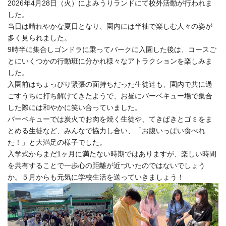
2026年4月28日（火）によみうりランドにて校外活動が行われま
した。
当日は晴れやかな夏日となり、園内には半袖で楽しむ人々の姿が
多く見られました。
9時半に集合しゴンドラに乗ってパークに入園した後は、コースご
とにいくつかの行動班に分かれ様々なアトラクションを楽しみま
した。
入園前はちょっぴり緊張の面持ちだった生徒達も、園内で共に過
ごすうちに打ち解けてきたようで、お昼にバーベキュー場で集合
した際には和やかに笑い合っていました。
バーベキューでは炭火でお肉を焼く生徒や、てきぱきとゴミをま
とめる生徒など、みんなで協力し合い、「お腹いっぱい食べれ
た！」と大満足の様子でした。
入学式からまだ1ヶ月に満たない時期ではありますが、楽しい時間
を共有することで一歩心の距離が近づいたのではないでしょう
か。５月からも元気に学校生活を送っていきましょう！